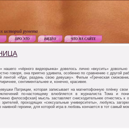
х историй рунета
Ы
ПРО ЭТО
ВИДЕО
ЧТО НА САЙТЕ
НИЦА
нашего «чёрного видеорынка» довелось лично «вкусить» довольно п
естно говоря, она приятно удивила, особенно по сравнению с другой ра
й лентой «Иди, раздень свою девушку». Фильм «Греческая смоковни
лиричнее, сентиментальнее и, конечно, красивее.
евушки Патриции, которая записывает на магнитофонную плёнку свои 
риключений по-настоящему влюбляется в журналиста Тома и пон
длинно философская) мысль заставляет снисходительнее отнестись к о
 из зрителей, проходящих «сексуальные университеты», любуясь заго
 наивной героини, для которой игра в любовь кончается в тот самый мо