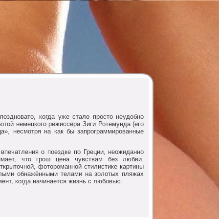
оздновато, когда уже стало просто неудобно
ботой немецкого режиссёра Зиги Ротемунда (его
ца», несмотря на как бы запрограммированные
впечатления о поездке по Греции, неожиданно
имает, что грош цена чувствам без любви.
ткрыточной, фотороманной стилистике картины
релыми обнажёнными телами на золотых пляжах
мент, когда начинается жизнь с любовью.