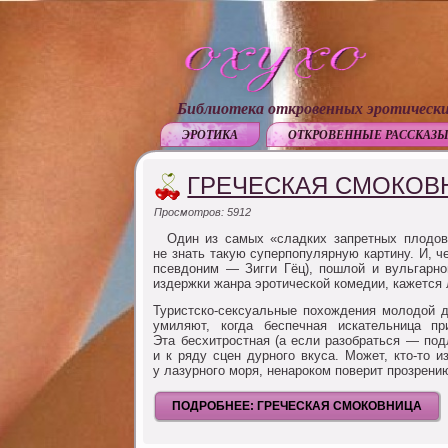
Библиотека откровенных эротически
ЭРОТИКА
ОТКРОВЕННЫЕ РАССКАЗ
ГРЕЧЕСКАЯ СМОКОВ
Просмотров: 5912
Один из самых «сладких запретных плодов» 
не знать такую суперпопулярную картину. И, ч
псевдоним — Зигги Гёц), пошлой и вульгарно
издержки жанра эротической комедии, кажется 
Туристско-сексуальные похождения молодой д
умиляют, когда беспечная искательница п
Эта бесхитростная (а если разобраться — по
и к ряду сцен дурного вкуса. Может, кто-то
у лазурного моря, ненароком поверит прозрению
ПОДРОБНЕЕ: ГРЕЧЕСКАЯ СМОКОВНИЦА